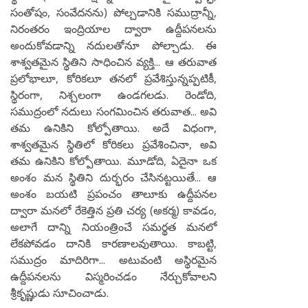
సంతోషం, సంవేదనను) పోల్చడానికి సముద్రాన్నీ,
నిరంతరం ఇంద్రియాల ద్వారా ఉద్దీపనలను
అందుకోవడాన్ని నదులతోనూ పోల్చాడు. ఈ
శాశ్వతమైన స్థితిని సాధించిన వ్యక్తి... ఆ తరువాత
ప్రలోభాలూ, కోరికలూ తనలో ప్రవేశిస్తున్నప్పటికీ,
స్థిరంగా, నిశ్చలంగా ఉండగలడు. రెండోది,
సముద్రంలో నదులు సంగమించిన తరువాత... అవి
తమ ఉనికిని కోల్పోతాయి. అదే విధంగా,
శాశ్వతమైన స్థితిలో కోరికలు ప్రవేశించినా, అవి
తమ ఉనికిని కోల్పోతాయి. మూడోది, ఏదైనా ఒక
అంశం మన స్థితిని దుర్భరం చేసినట్టయితే... ఆ
అంశం బయటి ప్రపంచం తాలూకు ఉద్దీపనల
ద్వారా మనలో రేకెత్తిన ప్రతి చర్య (అకర్మ) కావడం,
అలాగే దాన్ని నియంత్రించే సమర్థత మనలో
లేకపోవడం దానికి కారణాలవుతాయి. కాబట్టి,
సముద్రం మాదిరిగా... అటువంటి అస్థిరమైన
ఉద్దీపనలను విస్మరించడం నేర్చుకోవాలని
శ్రీకృష్ణుడు సూచించాడు.