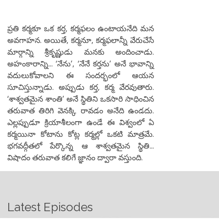
ప్రతి కర్మకూ ఒక కర్త, కర్మఫలం ఉంటాయనేది మన
అవగాహన. అయితే, కర్మనూ, కర్మఫలాన్నీ వేరుచేసే
మార్గాన్ని శ్రీకృష్ణుడు మనకు అందించాడు.
అహంకారాన్ని... ‘నేను’, ‘నేనే కర్తను’ అనే భావాన్ని
వదులుకోవాలని ఈ సందర్భంలో ఆయన
సూచిస్తున్నాడు. అప్పుడు కర్త, కర్మ వేరవుతారు.
‘శాశ్వతమైన శాంతి’ అనే స్థితిని ఒకసారి సాధించిన
తరువాత తిరిగి వెనక్కి రావడం అనేది ఉండదు.
ఎల్లప్పుడూ క్రియాశీలంగా ఉండే ఈ విశ్వంలో ఏ
కర్మయినా కోటాను కోట్ల కర్మల్లో ఒకటి మాత్రమే.
భగవద్గీతలో పేర్కొన్న ఆ శాశ్వతమైన స్థితి...
విషాదం తరువాత కలిగే జ్ఞానం ద్వారా వస్తుంది.
Latest Episodes