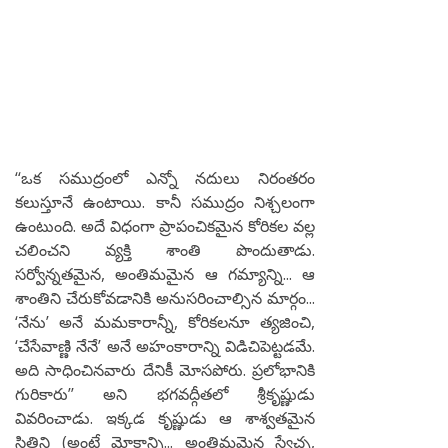
‘‘ఒక సముద్రంలో ఎన్నో నదులు నిరంతరం
కలుస్తూనే ఉంటాయి. కానీ సముద్రం నిశ్చలంగా
ఉంటుంది. అదే విధంగా ప్రాపంచికమైన కోరికల వల్ల
చలించని వ్యక్తి శాంతి పొందుతాడు.
సర్వోన్నతమైన, అంతిమమైన ఆ గమ్యాన్ని... ఆ
శాంతిని చేరుకోవడానికి అనుసరించాల్సిన మార్గం...
‘నేను’ అనే మమకారాన్నీ, కోరికలనూ త్యజించి,
‘చేసేవాణ్ణి నేనే’ అనే అహంకారాన్ని విడిచిపెట్టడమే.
అది సాధించినవారు దేనికీ మోసపోరు. ప్రలోభానికి
గురికారు’’ అని భగవద్గీతలో శ్రీకృష్ణుడు
వివరించాడు. ఇక్కడ కృష్ణుడు ఆ శాశ్వతమైన
స్థితిని (అంటే మోక్షాన్ని... అంతిమమైన స్వేచ్ఛ,