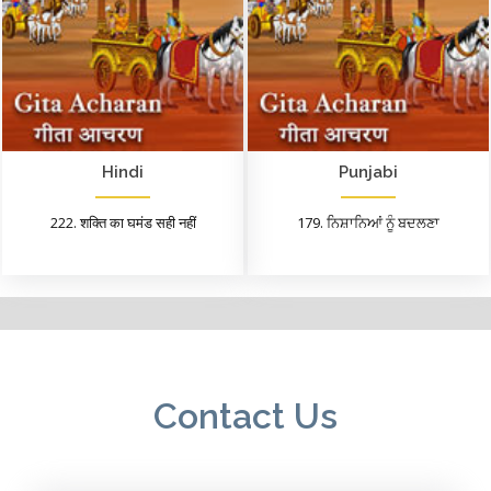
Hindi
Punjabi
222. शक्ति का घमंड सही नहीं
179. ਨਿਸ਼ਾਨਿਆਂ ਨੂੰ ਬਦਲਣਾ
Contact Us