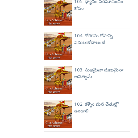
105. ధ్యానం పరమానందం
కోసం
104. కోరికను కోపాన్ని
వదులుకోవాలంటే
103. సుఖమైనా దుఃఖమైనా
అనిత్యమే
102. కళ్ళెం మన చేతుల్లో
ఉండాలి