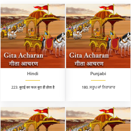
Hindi
Punjabi
223. बुराई का फल बुरा ही होता है
180. ਸਰੂਪ ਜਾਂ ਨਿਰਾਕਾਰ