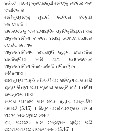
ନୁହଁନ୍ତି । ତେଣୁ ନୃତ୍ୟଶିଳ୍ପୀ ଶିବଙ୍କୁ ନଟରାଜ ଏବଂ
ସଂଗୀତକାର
ଶ୍ରୀକୃଷ୍ଣଙ୍କୁ ମୁରାରୀ ଭାବରେ ଚିତ୍ରଣ
କରାଯାଇଛି ।
ଭଗବାନଙ୍କୁ ଏକ ରାସାୟନିକ ପ୍ରତିକ୍ରିୟାରେ ଏକ
ଅନୁକ୍ରମଣିକା ଭାବରେ ମଧ୍ୟ ଦେଖାଯାଇପାରେ
ଯେଉଁଠାରେ ଏକ
ଅନୁକ୍ରମଣିକାର ଉପସ୍ଥିତି ଦ୍ୱାରା ରାସାୟନିକ
ପ୍ରତିକ୍ରିୟା ଜାରି ଥାଏ ଯେତେବେଳେ
ଅନୁକ୍ରମଣିକା ନିଜେ କୌଣସି ପରିବର୍ତ୍ତନ
କରିନଥାଏ ।
ଶ୍ରୀକୃଷ୍ଣ ଆହୁରି କହିଛନ୍ତି ଯେ ସର୍ବବ୍ୟାପୀ କାହାରି
ପୁଣ୍ୟ କିମ୍ବା ପାପ ଗ୍ରହଣ କରନ୍ତି ନାହିଁ । ମଣିଷ
ଭ୍ରାନ୍ତରେ ଥାଏ
କାରଣ ତାଙ୍କର ଜ୍ଞାନ ମୋହ ଦ୍ୱାରା ଆଚ୍ଛାଦିତ
ହୋଇଛି (5.15) । କିନ୍ତୁ ଯେଉଁମାନଙ୍କର ଅଜ୍ଞତା
ଆତ୍ମ-ଜ୍ଞାନ ଦ୍ୱାରା ନଷ୍ଟ
ହୁଏ, ତାଙ୍କର ଜ୍ଞାନ ଉଜ୍ଜ୍ୱଳ ସୂର୍ଯ୍ୟ ପରି
ପରମାତ୍ମାଙ୍କୁ ପ୍ରକଟ କରେ (5.16) ।