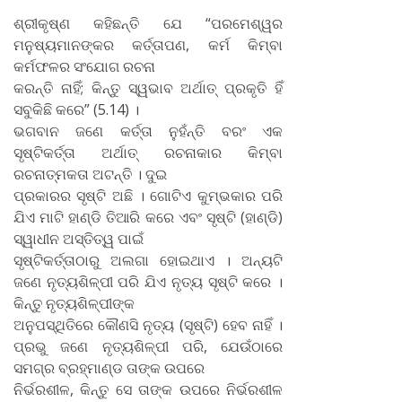
ଶ୍ରୀକୃଷ୍ଣ କହିଛନ୍ତି ଯେ “ପରମେଶ୍ୱର
ମନୁଷ୍ୟମାନଙ୍କର କର୍ତ୍ତାପଣ, କର୍ମ କିମ୍ବା
କର୍ମଫଳର ସଂଯୋଗ ରଚନା
କରନ୍ତି ନାହିଁ; କିନ୍ତୁ ସ୍ୱଭାବ ଅର୍ଥାତ୍‌ ପ୍ରକୃତି ହିଁ
ସବୁକିଛି କରେ” (5.14) ।
ଭଗବାନ ଜଣେ କର୍ତ୍ତା ନୁହଁନ୍ତି ବରଂ ଏକ
ସୃଷ୍ଟିକର୍ତ୍ତା ଅର୍ଥାତ୍‌ ରଚନାକାର କିମ୍ବା
ରଚନାତ୍ମକତା ଅଟନ୍ତି । ଦୁଇ
ପ୍ରକାରର ସୃଷ୍ଟି ଅଛି । ଗୋଟିଏ କୁମ୍ଭକାର ପରି
ଯିଏ ମାଟି ହାଣ୍ଡି ତିଆରି କରେ ଏବଂ ସୃଷ୍ଟି (ହାଣ୍ଡି)
ସ୍ୱାଧୀନ ଅସ୍ତିତ୍ୱ ପାଇଁ
ସୃଷ୍ଟିକର୍ତ୍ତାଠାରୁ ଅଲଗା ହୋଇଥାଏ । ଅନ୍ୟଟି
ଜଣେ ନୃତ୍ୟଶିଳ୍ପୀ ପରି ଯିଏ ନୃତ୍ୟ ସୃଷ୍ଟି କରେ ।
କିନ୍ତୁ ନୃତ୍ୟଶିଳ୍ପୀଙ୍କ
ଅନୁପସ୍ଥିତିରେ କୌଣସି ନୃତ୍ୟ (ସୃଷ୍ଟି) ହେବ ନାହିଁ ।
ପ୍ରଭୁ ଜଣେ ନୃତ୍ୟଶିଳ୍ପୀ ପରି, ଯେଉଁଠାରେ
ସମଗ୍ର ବ୍ରହ୍ମାଣ୍ଡ ତାଙ୍କ ଉପରେ
ନିର୍ଭରଶୀଳ, କିନ୍ତୁ ସେ ତାଙ୍କ ଉପରେ ନିର୍ଭରଶୀଳ