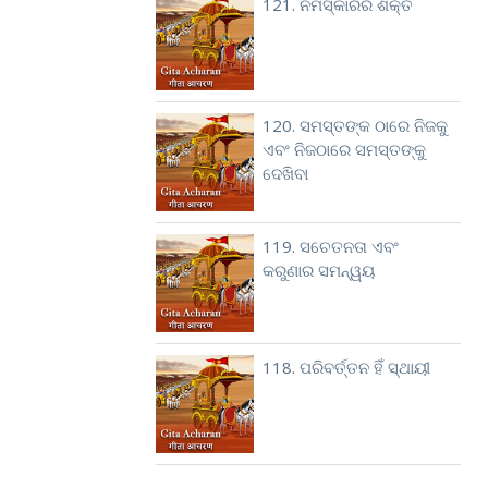
121. ନମସ୍କାରର ଶକ୍ତି
120. ସମସ୍ତଙ୍କ ଠାରେ ନିଜକୁ
ଏବଂ ନିଜଠାରେ ସମସ୍ତଙ୍କୁ
ଦେଖିବା
119. ସଚେତନତା ଏବଂ
କରୁଣାର ସମନ୍ୱୟ
118. ପରିବର୍ତ୍ତନ ହିଁ ସ୍ଥାୟୀ