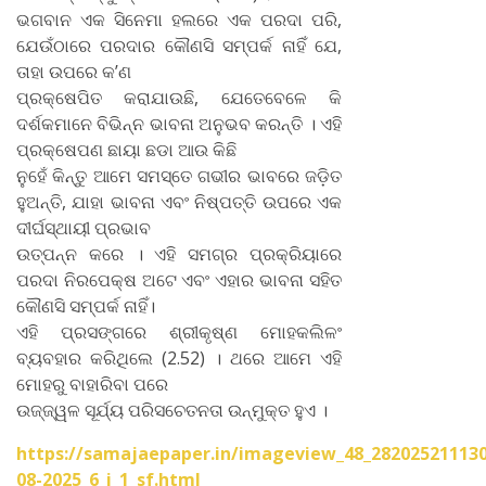
ଭଗବାନ ଏକ ସିନେମା ହଲରେ ଏକ ପରଦା ପରି,
ଯେଉଁଠାରେ ପରଦାର କୌଣସି ସମ୍ପର୍କ ନାହିଁ ଯେ,
ତାହା ଉପରେ କ’ଣ
ପ୍ରକ୍ଷେପିତ କରାଯାଉଛି, ଯେତେବେଳେ କି
ଦର୍ଶକମାନେ ବିଭିନ୍ନ ଭାବନା ଅନୁଭବ କରନ୍ତି । ଏହି
ପ୍ରକ୍ଷେପଣ ଛାୟା ଛଡା ଆଉ କିଛି
ନୁହେଁ କିନ୍ତୁ ଆମେ ସମସ୍ତେ ଗଭୀର ଭାବରେ ଜଡ଼ିତ
ହୁଅନ୍ତି, ଯାହା ଭାବନା ଏବଂ ନିଷ୍ପତ୍ତି ଉପରେ ଏକ
ଦୀର୍ଘସ୍ଥାୟୀ ପ୍ରଭାବ
ଉତ୍ପନ୍ନ କରେ । ଏହି ସମଗ୍ର ପ୍ରକ୍ରିୟାରେ
ପରଦା ନିରପେକ୍ଷ ଅଟେ ଏବଂ ଏହାର ଭାବନା ସହିତ
କୌଣସି ସମ୍ପର୍କ ନାହିଁ।
ଏହି ପ୍ରସଙ୍ଗରେ ଶ୍ରୀକୃଷ୍ଣ ମୋହକଲିଳଂ
ବ୍ୟବହାର କରିଥିଲେ (2.52) । ଥରେ ଆମେ ଏହି
ମୋହରୁ ବାହାରିବା ପରେ
ଉଜ୍ଜ୍ୱଳ ସୂର୍ଯ୍ୟ ପରିସଚେତନତା ଉନ୍ମୁକ୍ତ ହୁଏ ।
https://samajaepaper.in/imageview_48_282025211130
08-2025_6_i_1_sf.html