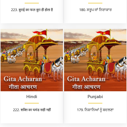
223. बुराई का फल बुरा ही होता है
180. ਸਰੂਪ ਜਾਂ ਨਿਰਾਕਾਰ
Hindi
Punjabi
222. शक्ति का घमंड सही नहीं
179. ਨਿਸ਼ਾਨਿਆਂ ਨੂੰ ਬਦਲਣਾ