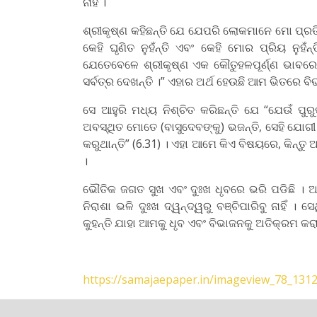
ନାହିଁ ।
ଶ୍ରୀକୃଷ୍ଣ କହିଛନ୍ତି ଯେ ଯେପରି ଲୋକମାନେ ମୋ ପ୍ରତିସ
କେହି ଘୃଣିତ ନୁହଁନ୍ତି ଏବଂ କେହି ମୋର ପ୍ରିୟ ନୁହଁ
ଯେତେବେଳେ ଶ୍ରୀକୃଷ୍ଣ ଏକ କୌତୁହଳପୂର୍ଣ୍ଣ ଭାବରେ 
ସର୍ବତ୍ର ଦେଖନ୍ତି ।” ଏହାର ଅର୍ଥ ହେଉଛି ଆମ ଭିତରେ 
ସେ ଆହୁରି ମଧ୍ୟ ନିଶ୍ଚିତ କରିଛନ୍ତି ଯେ “ଯେଉଁ ପ
ଅବସ୍ଥିତ ମୋତେ (ବାସୁଦେବଙ୍କୁ) ଭଜନ୍ତି, ସେହି ଯୋଗ
କରୁଥାନ୍ତି” (6.31) । ଏହା ଆମେ କିଏ ବିଷୟରେ, କିନ୍ତ
।
ଭୌତିକ ଜଗତ ସୁଖ ଏବଂ ଦୁଃଖ ଧୃବରେ ଭରି ପଡିଛି । 
ନିରାଶା ଭଳି ଦୁଃଖ ଦ୍ୱନ୍ଦ୍ୱରୁ ବଞ୍ଚିପାରିବୁ ନାହିଁ ।
କୁହନ୍ତି ଯାହା ଆମକୁ ଧୃବ ଏବଂ ବିଭାଜନକୁ ଅତିକ୍ରମ କ
https://samajaepaper.in/imageview_78_131