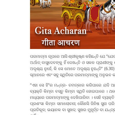
ପରମାତ୍ମା ରୂପରେ ଆସି ଶ୍ରୀକୃଷ୍ଣ କହିଛନ୍ତି ଯେ “ଯ
ଅର୍ଥାତ୍‌ ବାସୁଦେବଙ୍କୁ ହିଁ ଦେଖନ୍ତି ଓ ସକଳ ପ୍ରାଣୀଙ୍କୁ
ଅଦୃଶ୍ୟ ନୁହେଁ, କି ସେ ମୋତେ ଅଦୃଶ୍ୟ ନୁହନ୍ତି” (6
ସ୍ଥାନରେ ଏବଂ ସବୁ ସ୍ଥିତିରେ ପରମାତ୍ମାଙ୍କୁ ଅନୁଭବ 
“ଏହା ସେ ହି”ର ମନ୍ତ୍ର- ଚମତ୍କାର କରିପାରେ ଯଦି 
ବ୍ୟକ୍ତି କିମ୍ବା ବସ୍ତୁ କିମ୍ବା ସ୍ଥିତି ହୋଇପାରେ । 
ମଧ୍ୟରେ ପରମାତ୍ମାଙ୍କୁ ଦେଖିପାରିବା । ସେହି ବ୍ୟକ୍ତି
ପ୍ରଶଂସା କିମ୍ବା ସମାଲୋଚନା; କୌଣସି ଜିନିଷ ସୁନା ପରି
ପ୍ରତିକୂଳ; ଭୟାନକ ବା ସୁଖଦ; ସୁଖର ମୁହୂର୍ତ୍ତ ବା ଯନ୍ତ୍