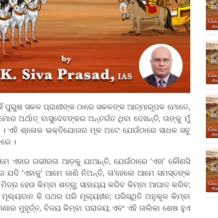
େଉଁ ପୁରୁଷ ସକଳ ପ୍ରାଣୀଙ୍କ ଠାରେ ସକଳଙ୍କ ଆତ୍ମାରୂପକ ମୋତେ,
 ମୋର ଅର୍ଥାତ୍‌ ବାସୁଦେବଙ୍କର ଅନ୍ତର୍ଗତ ଥିବା ଦେଖନ୍ତି, ତାଙ୍କୁ ମୁଁ
.30) । ଏହି ଶ୍ଳୋକ ଭକ୍ତିଯୋଗର ମୂଳ ଅଟେ ଯେଉଁଠାରେ ସାଧକ ସବୁ
କରେ ।
ଆମେ ଏହାର ଗଭୀରତା ଆଡ଼କୁ ଯାଆନ୍ତି, ଯେଉଁଠାରେ ‘ଏହା’ କୌଣସି
ଥରେ ଯଦି ‘ଏହାକୁ’ ଆମେ ଜାଣି ନିଅନ୍ତି, ତା’ହେଲେ ଆମେ ସମସ୍ତଙ୍କ
 ମିତ୍ର ହେଉ କିମ୍ବା ଶତ୍ରୁ; ସାହାଯ୍ୟ କରିବ କିମ୍ବା ଆଘାତ କରିବ;
 ମୂଲ୍ୟବାନ କି ପଥର ପରି ମୂଲ୍ୟହୀନ; ପରିସ୍ଥିତି ଅନୁକୂଳ କିମ୍ବା
ରଣାର ମୁହୂର୍ତ୍ତ, ବିଜୟ କିମ୍ବା ପରାଜୟ; ଏବଂ ଏହି ତାଲିକା ଶେଷ ହୁଏ