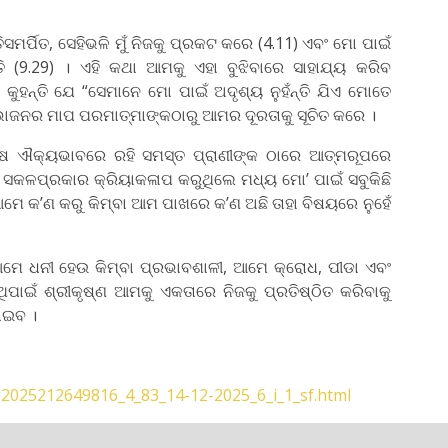
ମର୍ପିତ, ସେହିଭଳି ମୁଁ ନିଜକୁ ପ୍ରକଟ କରେ (4.11) ଏବଂ ମୋ ପାଇଁ
ନ୍ତି (9.29) । ଏହି କଥା ଆମକୁ ଏହା ବୁଝିବାରେ ସାହାଯ୍ୟ କରିବ
କୁହନ୍ତି ଯେ “ସେମାନେ ମୋ ପାଇଁ ଅଦୃଶ୍ୟ ନୁହଁନ୍ତି ଯିଏ ମୋତେ
ବିଭାଜନର ମାପ ପରମାତ୍ମାଙ୍କଠାରୁ ଆମର ଦୂରତାକୁ ସୂଚିତ କରେ ।
ୁରୁଷ ଐକ୍ୟଭାବରେ ରହି ସମସ୍ତ ପ୍ରାଣୀଙ୍କ ଠାରେ ଆତ୍ମରୂପରେ
ୀ ସକଳପ୍ରକାର କ୍ରିୟାକଳାପ କରୁଥିଲେ ମଧ୍ୟ ମୋ’ ପାଇଁ ସବୁକିଛି
ୁ ଆମେ କ’ଣ କରୁ କିମ୍ବା ଆମ ପାଖରେ କ’ଣ ଅଛି ତାହା ବିଷୟରେ ନୁହେଁ
ଆମେ ଧନୀ ହେଉ କିମ୍ବା ପ୍ରଭାବଶାଳୀ, ଆମେ କ୍ରୋଧ, ପୀଡା ଏବଂ
 ସେଥିପାଇଁ ଶ୍ରୀକୃଷ୍ଣ ଆମକୁ ଏକତାରେ ନିଜକୁ ପ୍ରତିଷ୍ଠିତ କରିବାକୁ
ରାଇବ ।
22025212649816_4_83_14-12-2025_6_i_1_sf.html