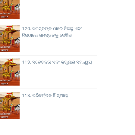
120. ସମସ୍ତଙ୍କ ଠାରେ ନିଜକୁ ଏବଂ
ନିଜଠାରେ ସମସ୍ତଙ୍କୁ ଦେଖିବା
119. ସଚେତନତା ଏବଂ କରୁଣାର ସମନ୍ୱୟ
118. ପରିବର୍ତ୍ତନ ହିଁ ସ୍ଥାୟୀ