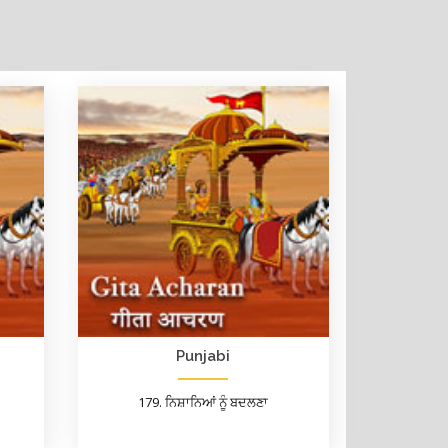
Punjabi
179. ਨਿਸ਼ਾਨਿਆਂ ਨੂੰ ਬਦਲਣਾ