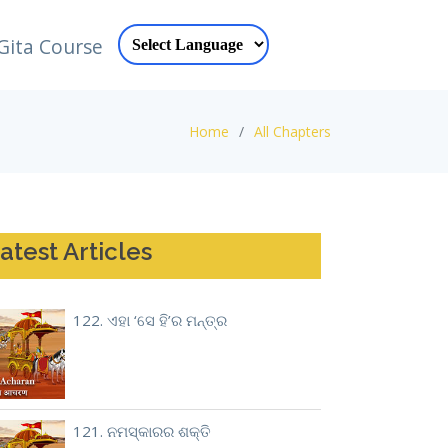
Gita Course
Home
All Chapters
atest Articles
122. ଏହା ‘ସେ ହି’ର ମନ୍ତ୍ର
121. ନମସ୍କାରର ଶକ୍ତି