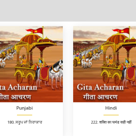
Punjabi
Hindi
180. ਸਰੂਪ ਜਾਂ ਨਿਰਾਕਾਰ
222. शक्ति का घमंड सही नहीं