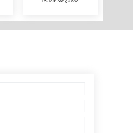
179. ਨਿਸ਼ਾਨਿਆਂ ਨੂੰ ਬਦਲਣਾ