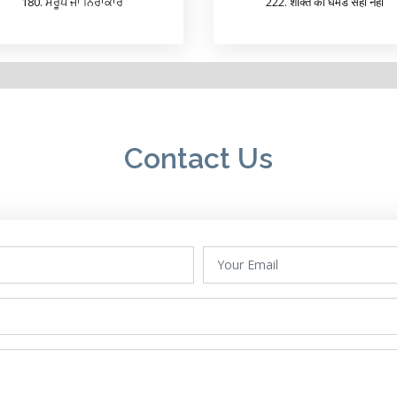
180. ਸਰੂਪ ਜਾਂ ਨਿਰਾਕਾਰ
222. शक्ति का घमंड सही नहीं
Contact Us