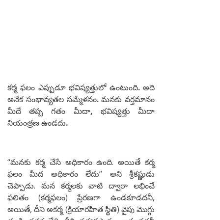
కర్మ
ఫలం
ఎప్పుడూ
భవిష్యత్తులో
ఉంటుంది
.
అది
అనేక
సంభావ్యతల
సమ్మేళనం
.
మనకు
వర్తమానం
మీదే
తప్ప
గతం
మీదా
,
భవిష్యత్తు
మీదా
నియంత్రణ
ఉండదు
.
‘‘మనకు కర్మ చేసే అధికారం ఉంది. అయితే కర్మ
ఫలం మీద అధికారం లేదు’’ అని శ్రీకష్ణుడు
చెప్పాడు. మన కర్మలకు వాటి ద్వారా లభించే
ఫలితం (కర్మఫలం) ప్రేరణగా ఉండకూడదనీ,
అయితే, దీని అకర్మ (క్రియారహిత స్థితి) వైపు మొగ్గు