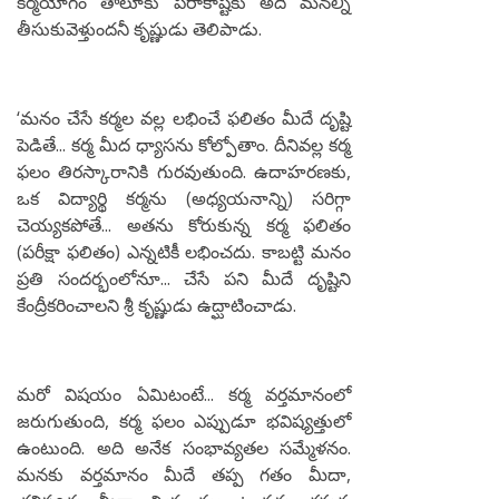
కర్మయోగం తాలూకు పరాకాష్టకు అది మనల్ని
తీసుకువెళ్తుందనీ కృష్ణుడు తెలిపాడు.
‘మనం చేసే కర్మల వల్ల లభించే ఫలితం మీదే దృష్టి
పెడితే... కర్మ మీద ధ్యాసను కోల్పోతాం. దీనివల్ల కర్మ
ఫలం తిరస్కారానికి గురవుతుంది. ఉదాహరణకు,
ఒక విద్యార్థి కర్మను (అధ్యయనాన్ని) సరిగ్గా
చెయ్యకపోతే... అతను కోరుకున్న కర్మ ఫలితం
(పరీక్షా ఫలితం) ఎన్నటికీ లభించదు. కాబట్టి మనం
ప్రతి సందర్భంలోనూ... చేసే పని మీదే దృష్టిని
కేంద్రీకరించాలని శ్రీ కృష్ణుడు ఉద్ఘాటించాడు.
మరో విషయం ఏమిటంటే... కర్మ వర్తమానంలో
జరుగుతుంది, కర్మ ఫలం ఎప్పుడూ భవిష్యత్తులో
ఉంటుంది. అది అనేక సంభావ్యతల సమ్మేళనం.
మనకు వర్తమానం మీదే తప్ప గతం మీదా,