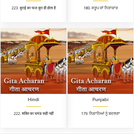
223. बुराई का फल बुरा ही होता है
180. ਸਰੂਪ ਜਾਂ ਨਿਰਾਕਾਰ
Hindi
Punjabi
222. शक्ति का घमंड सही नहीं
179. ਨਿਸ਼ਾਨਿਆਂ ਨੂੰ ਬਦਲਣਾ