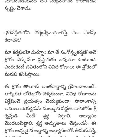
చూపించడమనేది దీని పర్యవసానం కాకూడదనీ
స్పష్టం చేశాడు.
భగవద్గీతలోని ‘కర్మణ్యేవాధికారస్తే మా ఫలేషు
కదాచన/
మా కర్మఫలహేతుర్భూః మా తే సంగోస్త్వకర్మణి’ అనే
శ్లోకం ఎక్కువగా ప్రస్తావితం అవుతూ ఉంటుంది.
ఎందుకంటే జీవితంలోని వివిధ కోణాలు ఈ శ్లోకంలో
మనకు కనిపిస్తాయి.
ఈ శ్లోకం తాలూకు అంతరార్థాన్ని గ్రహించాలంటే...
తార్కికత లోతుల్లోకి వెళ్ళకుండా, వివిధ కోణాలను
విశ్లేషించే ప్రయత్నం చెయ్యకుండా, సారాంశాన్ని
అమలు చెయ్యడమే సులువైన పద్ధతి. దానికోసం శ్రీ
కృష్ణుడి మీదే శ్రద్ధ పెట్టాలి. అభ్యాసం
మొదలుపెట్టాలి. శ్రద్ధ అద్భుతాలు చేస్తుందనీ, ఈ
శ్లోకం అచ్చమైన అర్థాన్ని అభ్యాసంలోకి తీసుకువస్తే,