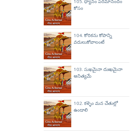
105. ధ్యానం పరమానందం
కోసం
104. కోరికను కోపాన్ని
వదులుకోవాలంటే
103. సుఖమైనా దుఃఖమైనా
అనిత్యమే
102. కళ్ళెం మన చేతుల్లో
ఉండాలి