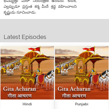
భవిష్యత్తు మీదా నియంత్రణ ఉండదు. కనుక,
ఎల్లప్పుడూ ప్రస్తుత కర్మ మీదే శ్రద్ధ వహించాలని
కృష్ణుడు సూచించాడు.
Latest Episodes
Hindi
Punjabi