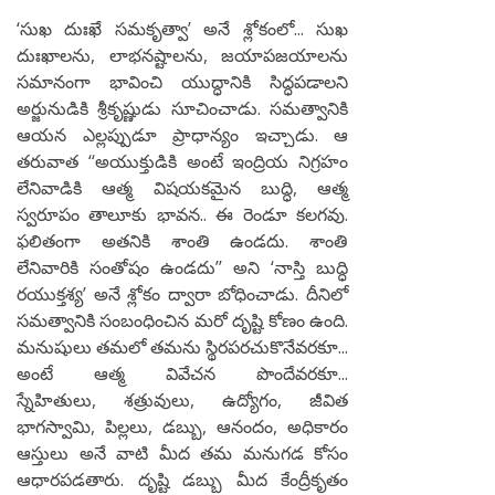
‘సుఖ దుఃఖే సమకృత్వా’ అనే శ్లోకంలో... సుఖ
దుఃఖాలను, లాభనష్టాలను, జయాపజయాలను
సమానంగా భావించి యుద్ధానికి సిద్ధపడాలని
అర్జునుడికి శ్రీకృష్ణుడు సూచించాడు. సమత్వానికి
ఆయన ఎల్లప్పుడూ ప్రాధాన్యం ఇచ్చాడు. ఆ
తరువాత ‘‘అయుక్తుడికి అంటే ఇంద్రియ నిగ్రహం
లేనివాడికి ఆత్మ విషయకమైన బుద్ధి, ఆత్మ
స్వరూపం తాలూకు భావన.. ఈ రెండూ కలగవు.
ఫలితంగా అతనికి శాంతి ఉండదు. శాంతి
లేనివారికి సంతోషం ఉండదు’’ అని ‘నాస్తి బుద్ధి
రయుక్తశ్య’ అనే శ్లోకం ద్వారా బోధించాడు. దీనిలో
సమత్వానికి సంబంధించిన మరో దృష్టి కోణం ఉంది.
మనుషులు తమలో తమను స్థిరపరచుకొనేవరకూ...
అంటే ఆత్మ వివేచన పొందేవరకూ...
స్నేహితులు, శత్రువులు, ఉద్యోగం, జీవిత
భాగస్వామి, పిల్లలు, డబ్బు, ఆనందం, అధికారం
ఆస్తులు అనే వాటి మీద తమ మనుగడ కోసం
ఆధారపడతారు. దృష్టి డబ్బు మీద కేంద్రీకృతం