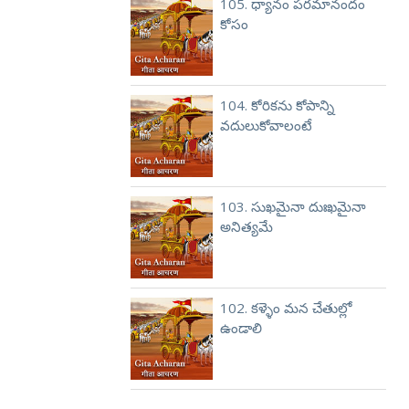
105. ధ్యానం పరమానందం
కోసం
104. కోరికను కోపాన్ని
వదులుకోవాలంటే
103. సుఖమైనా దుఃఖమైనా
అనిత్యమే
102. కళ్ళెం మన చేతుల్లో
ఉండాలి