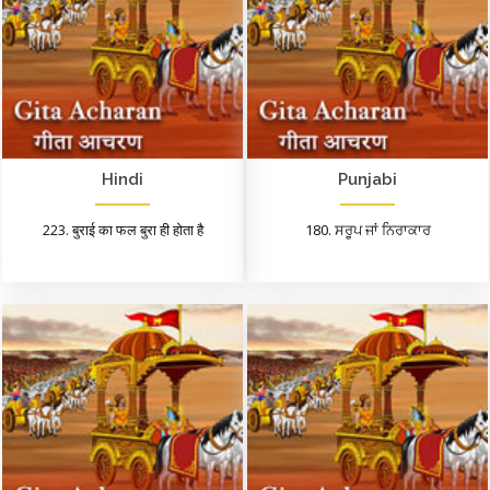
Hindi
Punjabi
223. बुराई का फल बुरा ही होता है
180. ਸਰੂਪ ਜਾਂ ਨਿਰਾਕਾਰ