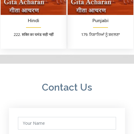
Hindi
Punjabi
222. शक्ति का घमंड सही नहीं
179. ਨਿਸ਼ਾਨਿਆਂ ਨੂੰ ਬਦਲਣਾ
Contact Us