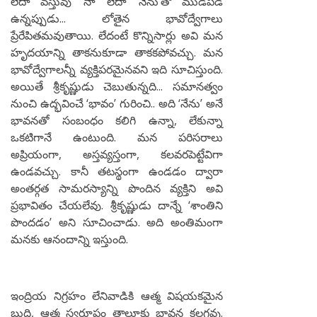
లేదా వస్తువు ‘నా’ లేదా ‘నేను’తో ముడిపడి
ఉన్నప్పుడు... లోతైన భావోద్వేగాలు
ప్రేరేపితమవుతాయి. లేదంటే కొన్నిసార్లు అవి మన
హృదయాన్ని తాకనుకూడా తాకకపోవచ్చు. మన
భావోద్వేగాలన్నీ వ్యక్తిపరమైనవని ఇది సూచిస్తుంది.
అయితే శ్రీకృష్ణుడు చెబుతున్నది... సమానత్వం
నుంచి ఉద్భవించే ‘భావం’ గురించి.. అది ‘నేను’ అనే
భావనతో సంబంధం కలిగి ఉన్నా, లేకున్నా
ఒకటిగానే ఉంటుంది. మన పరిసరాలు
అప్రియంగా, అస్తవ్యస్తంగా, కలవరపెట్టేవిగా
ఉండవచ్చు. కానీ తటస్థంగా ఉండడం ద్వారా
అంతర్గత సామరస్యాన్ని పొందిన వ్యక్తిని అవి
ప్రభావితం చేయలేవు. శ్రీకృష్ణుడు దాన్నే ‘శాంతిని
పొందడం’ అని సూచించాడు. అది అంతిమంగా
మనకు ఆనందాన్ని ఇస్తుంది.
ఇంద్రియ నిగ్రహం లేనివాడికి ఆత్మ విషయకమైన
బుద్ధి, ఆత్మ స్వరూపం తాలూకు భావన కలగవు.