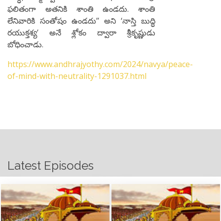
ఫలితంగా అతనికి శాంతి ఉండదు. శాంతి
లేనివారికి సంతోషం ఉండదు’’ అని ‘నాస్తి బుద్ధి
రయుక్తశ్య’ అనే శ్లోకం ద్వారా శ్రీకృష్ణుడు
బోధించాడు.
https://www.andhrajyothy.com/2024/navya/peace-
of-mind-with-neutrality-1291037.html
Latest Episodes