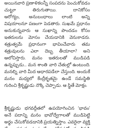
అయినవారి ప్రణాళికలన్నీ సంపదను పెంచుకోవడం
చుట్టూ తిరుగుతాయి. దానికోసం
ఆరోగ్యం, అనుబంధాలు లాంటి అన్ని
విషయాలనూ పణంగా పెడతారు. సుఖమే ప్రధానం
అనుకున్నవారు ఆ సుఖాన్ని పొందడం కోసం
ఇతరులను మోసం చేయడానికి వెనుకాడరు.
శత్రుత్వమే ప్రధానంగా భావించేవారు తమ
శత్రువులను ఎలా దెబ్బ తీయాలా? అని
ఆలోచిస్తారు. మనం ఇతరులతో ముడిపడి
ఉన్నప్పుడు... మన శాంతి వారి చేతుల్లో ఉంటుంది.
మనల్ని వారి మీద ఆధారపడేలా చేస్తుంది. అందుకే
మనం మధ్యలో కేంద్రీకృతమై ఉండే సమస్థితి
గురించి శ్రీకృష్ణుడు నొక్కి చెప్పాడు. ఆ స్థితే మోక్షం.
శ్రీకృష్ణుడు భగవద్గీతలో ఉపయోగించిన ‘భావం’
అనే పదాన్ని మనం భావోద్వేగాలతో ముడిపెట్టి
అర్థం చేసుకోవడడానికి ప్రయత్నిస్తాం. ఎవరైనా వ్యక్తి