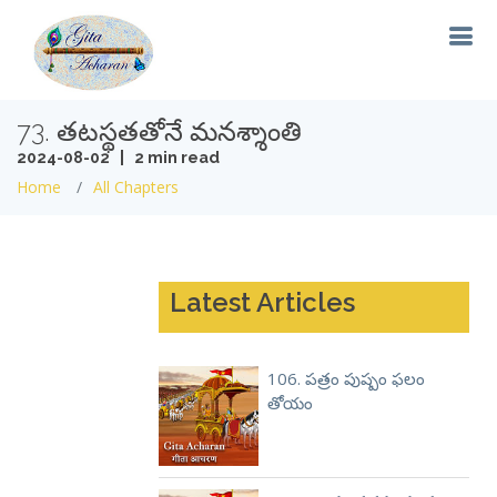
73. తటస్థతతోనే మనశ్శాంతి
2024-08-02 | 2 min read
Home
All Chapters
Latest Articles
106. పత్రం పుష్పం ఫలం
తోయం