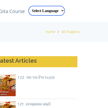
Gita Course
Home
All Chapters
atest Articles
122. ଏହା ‘ସେ ହି’ର ମନ୍ତ୍ର
121. ନମସ୍କାରର ଶକ୍ତି