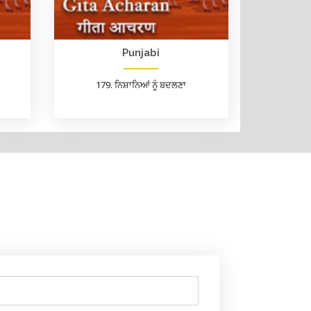
Punjabi
179. ਨਿਸ਼ਾਨਿਆਂ ਨੂੰ ਬਦਲਣਾ