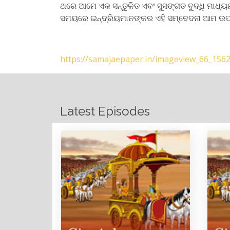
ଥରେ ଆମେ ଏକ ସନ୍ତୁଳିତ ଏବଂ ସୁସଙ୍ଗତ ବୁଦ୍ଧି ମାଧ୍
ସମୟରେ ଇନ୍ଦ୍ରିୟମାନଙ୍କର ଏହି ସମ୍ବେଦନା ଆମ ଉପର
https://samajaepaper.in/imageview_66_156
Latest Episodes