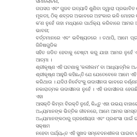
ସମାଲୋଚନା,
ଗପସପ ଏବଂ ଗୁଜବ ଇତ୍ୟାଦି ଶୁଣିବା ଦ୍ୱାରା ପ୍ରଭାବିତ 
ମୂଳତଃ, ଠିକ୍‌ ଶବ୍ଦର ଅଭାବରେ ଅହଂକାର ଭଳି ମୋହର 
କ’ଣ ନୁହେଁ ତାହା ମଧ୍ୟରେ ପାର୍ଥକ୍ୟ କରିବାରେ ଆମର 
ଭାବନା;
ବର୍ତ୍ତମାନରେ ଏବଂ ଭବିଷ୍ୟତରେ । ତଥାପି, ଆମେ ପ
ଜିନିଷଗୁଡିକ
ସହିତ ଜଡିତ ହେବାକୁ ଚେଷ୍ଟା କରୁ ଯାହା ଆମର ନୁହେଁ
ଆତ୍ମା ।
ଶ୍ରୀକୃଷ୍ଣ ଏହି ଘଟଣାକୁ ‘କଲୀଲମ’ ବା ଆଧ୍ୟାତ୍ମିକ ଅନ
ଶ୍ରୀକୃଷ୍ଣ ଆହୁରି କହିଛନ୍ତି ଯେ ଯେତେବେଳେ ଆମେ ଏହି 
କରିଥାଉ । ଯଦିଓ ନିର୍ବେଦଂକୁ ଉଦାସୀନତା ଭାବରେ ବର୍ଣ୍ଣନ
ନକାରାତ୍ମକ ଉଦାସୀନତା ନୁହେଁ । ଏହି ଉଦାସୀନତା ହେଉଛ
ଏହା
ଆସକ୍ତି କିମ୍ବା ବିରକ୍ତି ନୁହେଁ, କିନ୍ତୁ ଏହା ଉଭୟ ବାହା
ଅନ୍ୟମାନଙ୍କ ଭିତ୍ତିକ ଜୀବନରେ, ଆମେ ଆମର ସମସ୍ତ ସ
ଅନ୍ୟମାନଙ୍କଠାରୁ ଗ୍ରହଣୀୟତା ଏବଂ ପ୍ରଶଂସା ପାଇଁ 
ସକ୍ଷମ
ନହେବା ପର୍ଯ୍ୟନ୍ତ ଏହି ସୁଖଦ ସମ୍ବେଦନଶୀଳତା ପାଇବା ପ