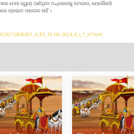
ୟମରେ ମୋହ ଦ୍ୱାରା ଆଣିଥିବା ଅନ୍ଧକାରକୁ ହଟାଇବା, ଯେକୌଣସି
େ ପ୍ରଭାବ ପକାଇବ ନାହିଁ ।
2024212840431_4_83_16-06-2024_6_i_1_sf.html