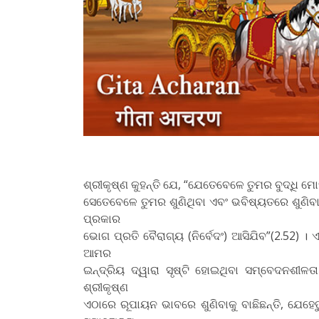
ଶ୍ରୀକୃଷ୍ଣ କୁହନ୍ତି ଯେ, “ଯେତେବେଳେ ତୁମର ବୁଦ୍ଧି ମୋ
ସେତେବେଳେ ତୁମର ଶୁଣିଥିବା ଏବଂ ଭବିଷ୍ୟତରେ ଶୁଣି
ପ୍ରକାର
ଭୋଗ ପ୍ରତି ବୈରାଗ୍ୟ (ନିର୍ବେଦଂ) ଆସିଯିବ”(2.52) 
ଆମର
ଇନ୍ଦ୍ରିୟ ଦ୍ୱାରା ସୃଷ୍ଟି ହୋଇଥିବା ସମ୍ବେଦନଶୀଳ
ଶ୍ରୀକୃଷ୍ଣ
ଏଠାରେ ରୂପାୟନ ଭାବରେ ଶୁଣିବାକୁ ବାଛିଛନ୍ତି, ଯେହ