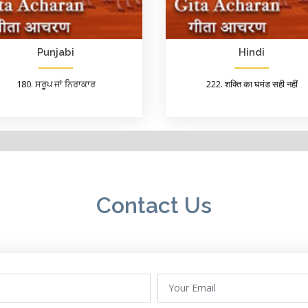
Punjabi
Hindi
180. ਸਰੂਪ ਜਾਂ ਨਿਰਾਕਾਰ
222. शक्ति का घमंड सही नहीं
Contact Us