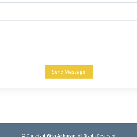
Send Message
© Copyright
Gita Acharan
. All Rights Reserved