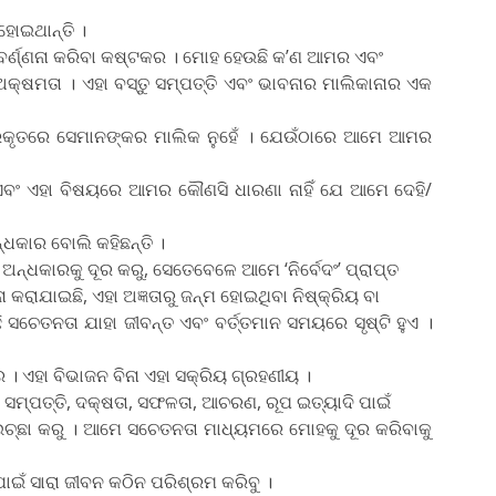
ହୋଇଥାନ୍ତି ।
ବର୍ଣ୍ଣନା କରିବା କଷ୍ଟକର । ମୋହ ହେଉଛି କ’ଣ ଆମର ଏବଂ
ଅକ୍ଷମତା । ଏହା ବସ୍ତୁ ସମ୍ପତ୍ତି ଏବଂ ଭାବନାର ମାଲିକାନାର ଏକ
୍ରକୃତରେ ସେମାନଙ୍କର ମାଲିକ ନୁହେଁ । ଯେଉଁଠାରେ ଆମେ ଆମର
 ଏବଂ ଏହା ବିଷୟରେ ଆମର କୌଣସି ଧାରଣା ନାହିଁ ଯେ ଆମେ ଦେହି/
୍ଧକାର ବୋଲି କହିଛନ୍ତି ।
ଅନ୍ଧକାରକୁ ଦୂର କରୁ, ସେତେବେଳେ ଆମେ ‘ନିର୍ବେଦଂ’ ପ୍ରାପ୍ତ
ା କରାଯାଇଛି, ଏହା ଅଜ୍ଞତାରୁ ଜନ୍ମ ହୋଇଥିବା ନିଷ୍କ୍ରିୟ ବା
ି ସଚେତନତା ଯାହା ଜୀବନ୍ତ ଏବଂ ବର୍ତ୍ତମାନ ସମୟରେ ସୃଷ୍ଟି ହୁଏ ।
ରେ । ଏହା ବିଭାଜନ ବିନା ଏହା ସକ୍ରିୟ ଗ୍ରହଣୀୟ ।
ମ୍ପତ୍ତି, ଦକ୍ଷତା, ସଫଳତା, ଆଚରଣ, ରୂପ ଇତ୍ୟାଦି ପାଇଁ
ଇଚ୍ଛା କରୁ । ଆମେ ସଚେତନତା ମାଧ୍ୟମରେ ମୋହକୁ ଦୂର କରିବାକୁ
ାଇଁ ସାରା ଜୀବନ କଠିନ ପରିଶ୍ରମ କରିବୁ ।