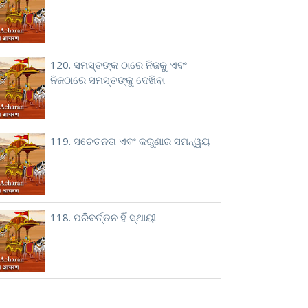
120. ସମସ୍ତଙ୍କ ଠାରେ ନିଜକୁ ଏବଂ
ନିଜଠାରେ ସମସ୍ତଙ୍କୁ ଦେଖିବା
119. ସଚେତନତା ଏବଂ କରୁଣାର ସମନ୍ୱୟ
118. ପରିବର୍ତ୍ତନ ହିଁ ସ୍ଥାୟୀ