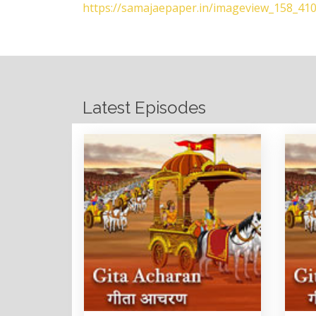
https://samajaepaper.in/imageview_158_41
Latest Episodes