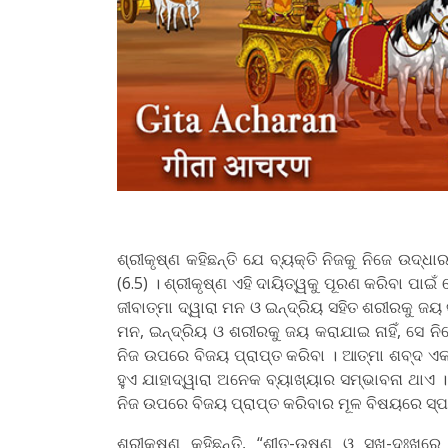
ଶ୍ରୀକୃଷ୍ଣ କହିଛନ୍ତି ଯେ ବ୍ୟକ୍ତି ନିଜକୁ ନିଜେ ଉଦ୍
(6.5) । ଶ୍ରୀକୃଷ୍ଣ ଏହି ଦାୟିତ୍ୱକୁ ପୂରଣ କରିବା ପା
ଜୀବାତ୍ମା ଦ୍ୱାରା ମନ ଓ ଇନ୍ଦ୍ରିୟ ସହିତ ଶରୀରକୁ ଜୟ କର
ମନ, ଇନ୍ଦ୍ରିୟ ଓ ଶରୀରକୁ ଜୟ କରାଯାଇ ନାହିଁ, ସେ ନି
ନିଜ ଉପରେ ବିଜୟ ପ୍ରାପ୍ତ କରିବା । ଆତ୍ମା ଶବ୍ଦ ଏ
ହୁଏ ଯାହାଦ୍ୱାରା ଅନେକ ବ୍ୟାଖ୍ୟାର ସମ୍ଭାବନା ଥାଏ । 
ନିଜ ଉପରେ ବିଜୟ ପ୍ରାପ୍ତ କରିବାର ମୂଳ ବିଷୟରେ ସ୍ପ
ଶ୍ରୀକୃଷ୍ଣ କହିଛନ୍ତି, “ଶୀତ-ଉଷ୍ଣ ଓ ସୁଖ-ଦୁଃଖ