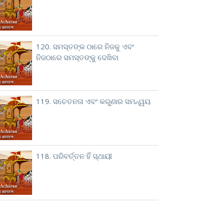
120. ସମସ୍ତଙ୍କ ଠାରେ ନିଜକୁ ଏବଂ
ନିଜଠାରେ ସମସ୍ତଙ୍କୁ ଦେଖିବା
119. ସଚେତନତା ଏବଂ କରୁଣାର ସମନ୍ୱୟ
118. ପରିବର୍ତ୍ତନ ହିଁ ସ୍ଥାୟୀ