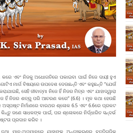
ଧାର କରେ ଏବଂ ନିଜକୁ ଅଧୋଗତିରେ ପକାଇବା ପାଇଁ ନିଜେ ଦାୟୀ ହୁଏ
ଇଁ ଗୋଟିଏ ମାର୍ଗ ବିଷୟରେ ଉପଦେଶ ଦେଉଛନ୍ତି ଏବଂ କହୁଛନ୍ତି “ଯେଉଁ
ାଯାଇଛି, ସେହି ଜୀବାତ୍ମା ନିଜେ ହିଁ ନିଜର ମିତ୍ର ଏବଂ ଯାହାଦ୍ୱାରା
ଜେ ହିଁ ନିଜର ଶତ୍ରୁ ପରି ଆଚରଣ କରେ” (6.6) । ମୂଳ କଥା ହେଉଛି
କ ଅସ୍ପଷ୍ଟ ନିର୍ମାଣରେ ବାରଥର ଶ୍ଳୋକ 6.5 ଏବଂ 6.6ରେ ପ୍ରକଟ
କିନ୍ତୁ ଜଣେ ସାଧକଙ୍କ ପାଇଁ, ପର ଶ୍ଳୋକରେ ନିର୍ଦ୍ଧାରିତ ସନ୍ଦର୍ଭ
ଷ୍ଟତା ପ୍ରଦାନ କରିବ ।
ରେ ତଥା ମାନ-ଅପମାନରେ ଯାହାଙ୍କ ଅନ୍ତଃକରଣର ବୃତ୍ତିଗୁଡିକ