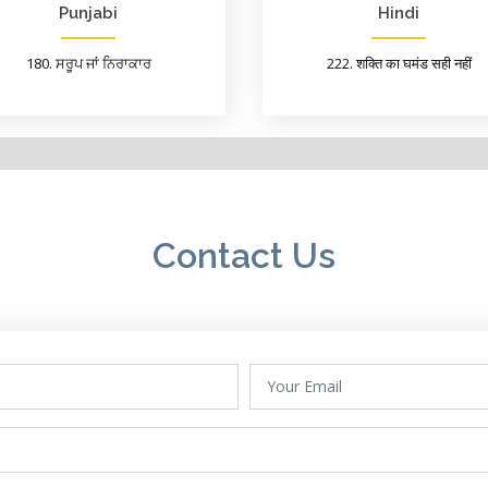
Punjabi
Hindi
180. ਸਰੂਪ ਜਾਂ ਨਿਰਾਕਾਰ
222. शक्ति का घमंड सही नहीं
Contact Us