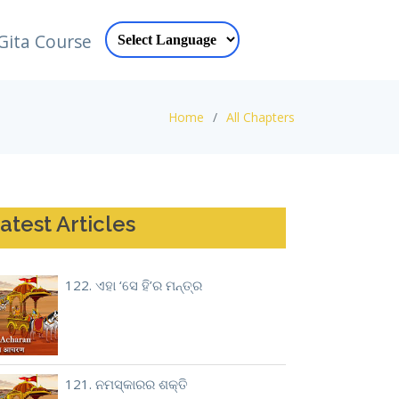
Gita Course
Home
All Chapters
atest Articles
122. ଏହା ‘ସେ ହି’ର ମନ୍ତ୍ର
121. ନମସ୍କାରର ଶକ୍ତି