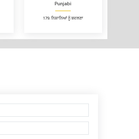
Punjabi
179. ਨਿਸ਼ਾਨਿਆਂ ਨੂੰ ਬਦਲਣਾ