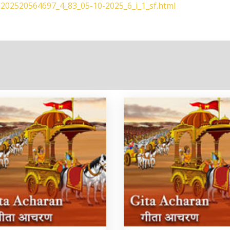
0202520564697_4_83_05-10-2025_6_i_1_sf.html