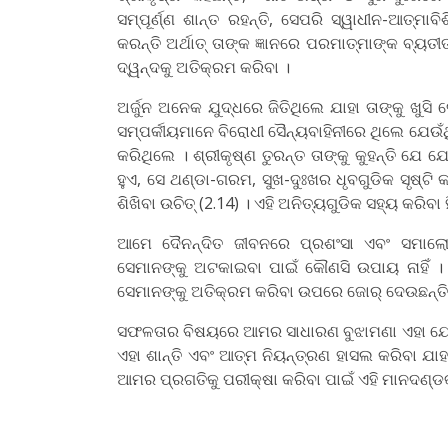
ସମ୍ପୂର୍ଣ୍ଣ ଶାନ୍ତ ରହନ୍ତି, ସେପରି ସ୍ୱାଧୀନ-ଆତ୍ମା
କରନ୍ତି ଅର୍ଥାତ୍‌ ତାଙ୍କ ଜ୍ଞାନରେ ପରମାତ୍ମାଙ୍କ ବ୍ୟତୀତ 
ଦ୍ୱନ୍ଦକୁ ଅତିକ୍ରମ କରିବା ।
ଅର୍ଜୁନ ଅନେକ ଯୁଦ୍ଧରେ ଜିତିଥିଲେ ଯାହା ତାଙ୍କୁ ଖୁସି ଦ
ସମ୍ପର୍କୀୟମାନେ ବିରୋଧୀ ସୈନ୍ୟବାହିନୀରେ ଥିଲେ ଯେଉ
କରିଥିଲେ । ଶ୍ରୀକୃଷ୍ଣ ତୁରନ୍ତ ତାଙ୍କୁ କୁହନ୍ତି ଯେ 
ହୁଏ, ସେ ଥଣ୍ଡା-ଗରମ, ସୁଖ-ଦୁଃଖର ଧୃବଗୁଡିକ ସୃଷ୍ଟି
ଶିଖିବା ଉଚିତ୍‌ (2.14) । ଏହି ଅନିତ୍ୟଗୁଡିକ ସହ୍ୟ କରିବ
ଆମେ ଦୈନନ୍ଦିତ ଜୀବନରେ ପ୍ରଶଂସା ଏବଂ ସମାଲୋଚ
ସେମାନଙ୍କୁ ଅଟକାଇବା ପାଇଁ କୌଣସି ଉପାୟ ନାହିଁ । 
ସେମାନଙ୍କୁ ଅତିକ୍ରମ କରିବା ଉପରେ ଜୋର୍‌ ଦେଉଛନ୍ତି
ସଫଳତାର ବିଷୟରେ ଆମର ସାଧାରଣ ବୁଝାମଣା ଏହା ଯେ ଆମେ 
ଏହା ଶାନ୍ତି ଏବଂ ଆତ୍ମ ନିୟନ୍ତ୍ରଣ ହାସଲ କରିବା ଯା
ଆମର ପ୍ରଗତିକୁ ପରୀକ୍ଷା କରିବା ପାଇଁ ଏହି ମାନଦଣ