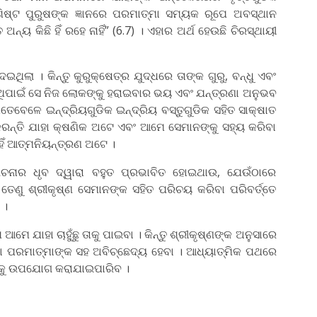
ବିଶିଷ୍ଟ ପୁରୁଷଙ୍କ ଜ୍ଞାନରେ ପରମାତ୍ମା ସମ୍ୟକ ରୂପେ ଅବସ୍ଥାନ
ଅନ୍ୟ କିଛି ହିଁ ରହେ ନାହିଁ” (6.7) । ଏହାର ଅର୍ଥ ହେଉଛି ଚିରସ୍ଥାୟୀ
େଇଥିଲା । କିନ୍ତୁ କୁରୁକ୍ଷେତ୍ର ଯୁଦ୍ଧରେ ତାଙ୍କ ଗୁରୁ, ବନ୍ଧୁ ଏବଂ
ଁଥିପାଇଁ ସେ ନିଜ ଲୋକଙ୍କୁ ହରାଇବାର ଭୟ ଏବଂ ଯନ୍ତ୍ରଣା ଅନୁଭବ
ଯେତେବେଳେ ଇନ୍ଦ୍ରିୟଗୁଡିକ ଇନ୍ଦ୍ରିୟ ବସ୍ତୁଗୁଡିକ ସହିତ ସାକ୍ଷାତ
 କରନ୍ତି ଯାହା କ୍ଷଣିକ ଅଟେ ଏବଂ ଆମେ ସେମାନଙ୍କୁ ସହ୍ୟ କରିବା
ା ହିଁ ଆତ୍ମନିୟନ୍ତ୍ରଣ ଅଟେ ।
ନାର ଧୃବ ଦ୍ୱାରା ବହୁତ ପ୍ରଭାବିତ ହୋଇଥାଉ, ଯେଉଁଠାରେ
ତେଣୁ ଶ୍ରୀକୃଷ୍ଣ ସେମାନଙ୍କ ସହିତ ପରିଚୟ କରିବା ପରିବର୍ତ୍ତେ
 ।
ଯାହା ଚାହୁଁଛୁ ତାକୁ ପାଇବା । କିନ୍ତୁ ଶ୍ରୀକୃଷ୍ଣଙ୍କ ଅନୁସାରେ
ହା ପରମାତ୍ମାଙ୍କ ସହ ଅବିଚ୍ଛେଦ୍ୟ ହେବା । ଆଧ୍ୟାତ୍ମିକ ପଥରେ
୍ଡକୁ ଉପଯୋଗ କରାଯାଇପାରିବ ।