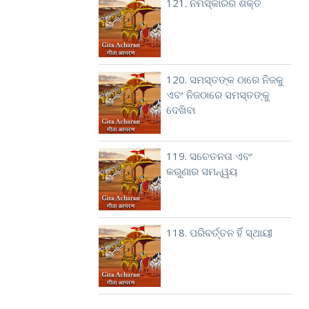
121. ନମସ୍କାରର ଶକ୍ତି
120. ସମସ୍ତଙ୍କ ଠାରେ ନିଜକୁ
ଏବଂ ନିଜଠାରେ ସମସ୍ତଙ୍କୁ
ଦେଖିବା
119. ସଚେତନତା ଏବଂ
କରୁଣାର ସମନ୍ୱୟ
118. ପରିବର୍ତ୍ତନ ହିଁ ସ୍ଥାୟୀ