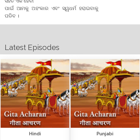
ସହିତ ଏକ ହେବା
ପାଇଁ ଆମକୁ ଅହଂକାର ଏବଂ ସ୍ୱଧର୍ମ ହରାଇବାକୁ
ପଡିବ ।
Latest Episodes
Hindi
Punjabi