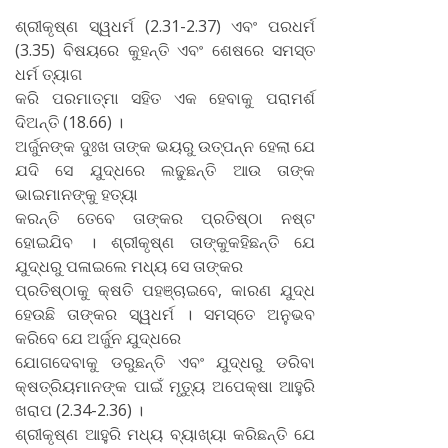
ଶ୍ରୀକୃଷ୍ଣ ସ୍ୱଧର୍ମ (2.31-2.37) ଏବଂ ପରଧର୍ମ
(3.35) ବିଷୟରେ କୁହନ୍ତି ଏବଂ ଶେଷରେ ସମସ୍ତ
ଧର୍ମ ତ୍ୟାଗ
କରି ପରମାତ୍ମା ସହିତ ଏକ ହେବାକୁ ପରାମର୍ଶ
ଦିଅନ୍ତି (18.66) ।
ଅର୍ଜୁନଙ୍କ ଦୁଃଖ ତାଙ୍କ ଭୟରୁ ଉତ୍ପନ୍ନ ହେଲା ଯେ
ଯଦି ସେ ଯୁଦ୍ଧରେ ଲଢୁଛନ୍ତି ଆଉ ତାଙ୍କ
ଭାଇମାନଙ୍କୁ ହତ୍ୟା
କରନ୍ତି ତେବେ ତାଙ୍କର ପ୍ରତିଷ୍ଠା ନଷ୍ଟ
ହୋଇଯିବ । ଶ୍ରୀକୃଷ୍ଣ ତାଙ୍କୁକହିଛନ୍ତି ଯେ
ଯୁଦ୍ଧରୁ ପଳାଇଲେ ମଧ୍ୟ ସେ ତାଙ୍କର
ପ୍ରତିଷ୍ଠାକୁ କ୍ଷତି ପହଞ୍ଚାଇବେ, କାରଣ ଯୁଦ୍ଧ
ହେଉଛି ତାଙ୍କର ସ୍ୱଧର୍ମ । ସମସ୍ତେ ଅନୁଭବ
କରିବେ ଯେ ଅର୍ଜୁନ ଯୁଦ୍ଧରେ
ଯୋଗଦେବାକୁ ଡରୁଛନ୍ତି ଏବଂ ଯୁଦ୍ଧରୁ ଡରିବା
କ୍ଷତ୍ରିୟମାନଙ୍କ ପାଇଁ ମୃତ୍ୟୁ ଅପେକ୍ଷା ଆହୁରି
ଖରାପ (2.34-2.36) ।
ଶ୍ରୀକୃଷ୍ଣ ଆହୁରି ମଧ୍ୟ ବ୍ୟାଖ୍ୟା କରିଛନ୍ତି ଯେ