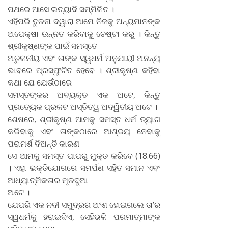
ପଥରେ ଆସେ ଇତ୍ୟାଦି ସମ୍ମିଳିତ ।
ଏହିପରି ତୁଳନା ଦ୍ୱାରା ଆମେ ନିଜକୁ ଅନ୍ୟମାନଙ୍କ
ଅପେକ୍ଷା ଉନ୍ନତ କରିବାକୁ ଚେଷ୍ଟା କରୁ । କିନ୍ତୁ
ଶ୍ରୀକୃଷ୍ଣଙ୍କ ପାଇଁ ସମସ୍ତେ
ଅତୁଳନୀୟ ଏବଂ ତାଙ୍କ ସ୍ୱଧର୍ମ ଅନୁଯାୟୀ ଅନନ୍ୟ
ଭାବରେ ପ୍ରସ୍ଫୁଟିତ ହେବେ । ଶ୍ରୀକୃଷ୍ଣ କହିବା
କଥା ଯେ ଯେଉଁଠାରେ
ସମସ୍ତଙ୍କର ଅବ୍ୟକ୍ତ ଏକ ଅଟେ, କିନ୍ତୁ
ପ୍ରତ୍ୟେକ ପ୍ରକଟ ଅସ୍ତିତ୍ୱ ଅଦ୍ୱିତୀୟ ଅଟେ ।
ଶେଷରେ, ଶ୍ରୀକୃଷ୍ଣ ଆମକୁ ସମସ୍ତ ଧର୍ମ ତ୍ୟାଗ
କରିବାକୁ ଏବଂ ତାଙ୍କଠାରେ ଆଶ୍ରୟ ନେବାକୁ
ପରାମର୍ଶ ଦିଅନ୍ତି କାରଣ
ସେ ଆମକୁ ସମସ୍ତ ପାପରୁ ମୁକ୍ତ କରିବେ (18.66)
। ଏହା ଭକ୍ତିଯୋଗରେ ସମର୍ପଣ ସହିତ ସମାନ ଏବଂ
ଆଧ୍ୟାତ୍ମିକତାର ମୂଳଦୁଆ
ଅଟେ ।
ଯେପରି ଏକ ନଦୀ ସମୁଦ୍ରର ଅଂଶ ହୋଇଗଲେ ତା’ର
ସ୍ୱଧର୍ମକୁ ହରାଇଦିଏ, ସେହିଭଳି ପରମାତ୍ମାଙ୍କ