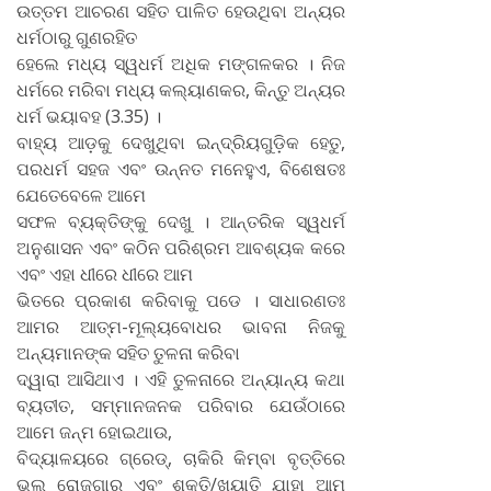
ଉତ୍ତମ ଆଚରଣ ସହିତ ପାଳିତ ହେଉଥିବା ଅନ୍ୟର
ଧର୍ମଠାରୁ ଗୁଣରହିତ
ହେଲେ ମଧ୍ୟ ସ୍ୱଧର୍ମ ଅଧିକ ମଙ୍ଗଳକର । ନିଜ
ଧର୍ମରେ ମରିବା ମଧ୍ୟ କଲ୍ୟାଣକର, କିନ୍ତୁ ଅନ୍ୟର
ଧର୍ମ ଭୟାବହ (3.35) ।
ବାହ୍ୟ ଆଡ଼କୁ ଦେଖୁଥିବା ଇନ୍ଦ୍ରିୟଗୁଡ଼ିକ ହେତୁ,
ପରଧର୍ମ ସହଜ ଏବଂ ଉନ୍ନତ ମନେହୁଏ, ବିଶେଷତଃ
ଯେତେବେଳେ ଆମେ
ସଫଳ ବ୍ୟକ୍ତିଙ୍କୁ ଦେଖୁ । ଆନ୍ତରିକ ସ୍ୱଧର୍ମ
ଅନୁଶାସନ ଏବଂ କଠିନ ପରିଶ୍ରମ ଆବଶ୍ୟକ କରେ
ଏବଂ ଏହା ଧୀରେ ଧୀରେ ଆମ
ଭିତରେ ପ୍ରକାଶ କରିବାକୁ ପଡେ । ସାଧାରଣତଃ
ଆମର ଆତ୍ମ-ମୂଲ୍ୟବୋଧର ଭାବନା ନିଜକୁ
ଅନ୍ୟମାନଙ୍କ ସହିତ ତୁଳନା କରିବା
ଦ୍ୱାରା ଆସିଥାଏ । ଏହି ତୁଳନାରେ ଅନ୍ୟାନ୍ୟ କଥା
ବ୍ୟତୀତ, ସମ୍ମାନଜନକ ପରିବାର ଯେଉଁଠାରେ
ଆମେ ଜନ୍ମ ହୋଇଥାଉ,
ବିଦ୍ୟାଳୟରେ ଗ୍ରେଡ୍‌, ଚାକିରି କିମ୍ବା ବୃତ୍ତିରେ
ଭଲ ରୋଜଗାର ଏବଂ ଶକ୍ତି/ଖ୍ୟାତି ଯାହା ଆମ