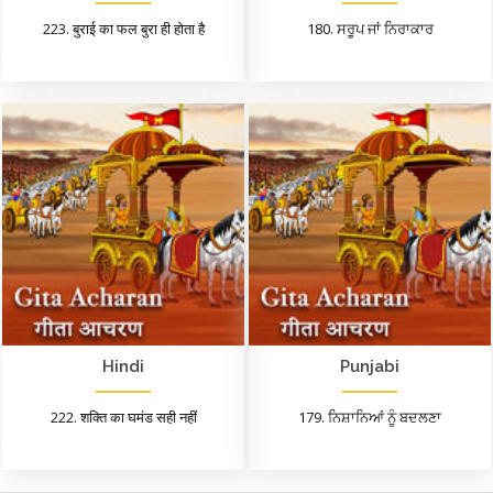
223. बुराई का फल बुरा ही होता है
180. ਸਰੂਪ ਜਾਂ ਨਿਰਾਕਾਰ
Hindi
Punjabi
222. शक्ति का घमंड सही नहीं
179. ਨਿਸ਼ਾਨਿਆਂ ਨੂੰ ਬਦਲਣਾ