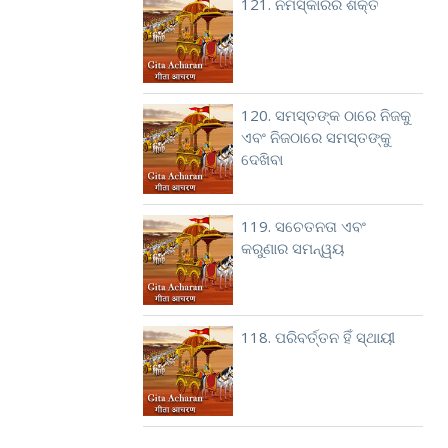
121. ନମସ୍କାରର ଶକ୍ତି
120. ସମସ୍ତଙ୍କ ଠାରେ ନିଜକୁ
ଏବଂ ନିଜଠାରେ ସମସ୍ତଙ୍କୁ
ଦେଖିବା
119. ସଚେତନତା ଏବଂ
କରୁଣାର ସମନ୍ୱୟ
118. ପରିବର୍ତ୍ତନ ହିଁ ସ୍ଥାୟୀ