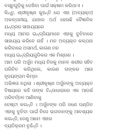
ବସ୍ତୁଗୁଡ଼ିକୁ ଦେଖିବା ପାଇଁ ସକ୍ଷମ କରିଥାଏ ।
କିନ୍ତୁ, ଶ୍ରୀକୃଷ୍ଣ କୁହନ୍ତି ଯେ ଏହା (ଅବ୍ୟକ୍ତ)
ଅକଳ୍ପନୀୟ, ଯାହାର ଅର୍ଥ ହେଉଛି ବୈଜ୍ଞାନିକ
ଯନ୍ତ୍ରର ସାହାଯ୍ୟରେ
ମଧ୍ୟ ଆମର ଇନ୍ଦ୍ରିୟମାନେ ଏହାକୁ ବୁଝିବାରେ
ସାହାଯ୍ୟ କରିବେ ନାହିଁ । ମନ ଅବ୍ୟକ୍ତ କଳ୍ପନା
କରିବାରେ ଅସମର୍ଥ, କାରଣ ମନ
ମଧ୍ୟ ଇନ୍ଦ୍ରିୟଗୁଡିକର ଏକ ମିଶ୍ରଣ ।
ଆମ ପରି ଅର୍ଜୁନ ମଧ୍ୟ ନିଜକୁ ମାନବ ଶରୀର ସହିତ
ପରିଚିତ କରିଥିଲେ, କାରଣ ତାଙ୍କର ଆଉ
ହୃଦୟଙ୍ଗମ କିମ୍ବା
ଅଭିଜ୍ଞତା ନଥିଲା । ଶ୍ରୀକୃଷ୍ଣ ଅର୍ଜୁନଙ୍କୁ ଅବ୍ୟକ୍ତ
ବିଷୟରେ କହି ତାଙ୍କ ଚିନ୍ତାଧାରାରେ ଏକ ଆଦର୍ଶ
ପରିବର୍ତ୍ତନ ଆଣିବାକୁ
ଚେଷ୍ଟା କରନ୍ତି । ଅର୍ଜୁନଙ୍କ ପରି ଜଣେ ପଣ୍ଡିତ
ଏହାକୁ ବୁଝିବା ପାଇଁ ନିଜେ ଭଗବାନଙ୍କୁ ଆବଶ୍ୟକ
କରନ୍ତି, ତେଣୁ ଆମେ ଏହାର
ବ୍ୟତିକ୍ରମ ନୁହଁନ୍ତି ।