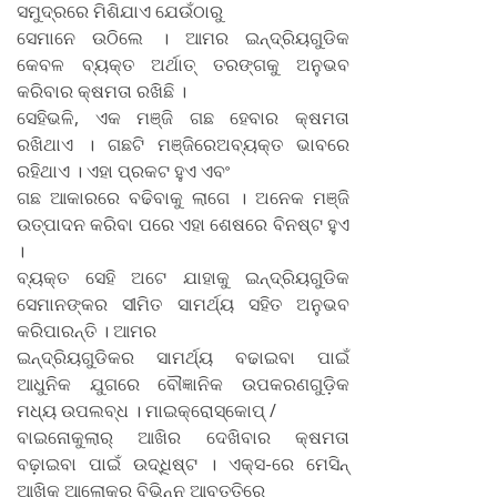
ସମୁଦ୍ରରେ ମିଶିଯାଏ ଯେଉଁଠାରୁ
ସେମାନେ ଉଠିଲେ । ଆମର ଇନ୍ଦ୍ରିୟଗୁଡିକ
କେବଳ ବ୍ୟକ୍ତ ଅର୍ଥାତ୍‌ ତରଙ୍ଗକୁ ଅନୁଭବ
କରିବାର କ୍ଷମତା ରଖିଛି ।
ସେହିଭଳି, ଏକ ମଞ୍ଜି ଗଛ ହେବାର କ୍ଷମତା
ରଖିଥାଏ । ଗଛଟି ମଞ୍ଜିରେଅବ୍ୟକ୍ତ ଭାବରେ
ରହିଥାଏ । ଏହା ପ୍ରକଟ ହୁଏ ଏବଂ
ଗଛ ଆକାରରେ ବଢିବାକୁ ଲାଗେ । ଅନେକ ମଞ୍ଜି
ଉତ୍ପାଦନ କରିବା ପରେ ଏହା ଶେଷରେ ବିନଷ୍ଟ ହୁଏ
।
ବ୍ୟକ୍ତ ସେହି ଅଟେ ଯାହାକୁ ଇନ୍ଦ୍ରିୟଗୁଡିକ
ସେମାନଙ୍କର ସୀମିତ ସାମର୍ଥ୍ୟ ସହିତ ଅନୁଭବ
କରିପାରନ୍ତି । ଆମର
ଇନ୍ଦ୍ରିୟଗୁଡିକର ସାମର୍ଥ୍ୟ ବଢାଇବା ପାଇଁ
ଆଧୁନିକ ଯୁଗରେ ବୌଜ୍ଞାନିକ ଉପକରଣଗୁଡ଼ିକ
ମଧ୍ୟ ଉପଲବ୍ଧ । ମାଇକ୍ରୋସ୍କୋପ୍‌ /
ବାଇନୋକୁଲାର୍‌ ଆଖିର ଦେଖିବାର କ୍ଷମତା
ବଢ଼ାଇବା ପାଇଁ ଉଦ୍ଧିଷ୍ଟ । ଏକ୍ସ-ରେ ମେସିନ୍‌
ଆଖିକୁ ଆଲୋକର ବିଭିନ୍ନ ଆବୃତ୍ତିରେ