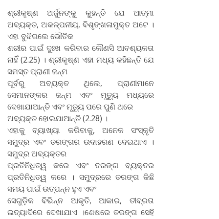
ଶ୍ରୀକୃଷ୍ଣ ଅର୍ଜୁନଙ୍କୁ କୁହନ୍ତି ଯେ ଆତ୍ମା
ଅବ୍ୟକ୍ତ, ଅକଳ୍ପନୀୟ, ବିଶୃଙ୍ଖଳାମୁକ୍ତ ଅଟେ ।
ଏହା ବୁଝିଗଲେ ଭୌତିକ
ଶରୀର ପାଇଁ ଦୁଃଖ କରିବାର କୌଣସି ଆବଶ୍ୟକତା
ନାହିଁ (2.25) । ଶ୍ରୀକୃଷ୍ଣ ଏହା ମଧ୍ୟ କହିଛନ୍ତି ଯେ
ସମସ୍ତ ପ୍ରାଣୀ ଜନ୍ମ
ପୂର୍ବରୁ ଅବ୍ୟକ୍ତ ଥିଲେ, ପ୍ରାଣୀମାନେ
ସେମାନଙ୍କର ଜନ୍ମ ଏବଂ ମୃତ୍ୟୁ ମଧ୍ୟରେ
ଦେଖାଯାଆନ୍ତି ଏବଂ ମୃତ୍ୟୁ ପରେ ପୁଣି ଥରେ
ଅବ୍ୟକ୍ତ ହୋଇଯାଆନ୍ତି (2.28) ।
ଏହାକୁ ବ୍ୟାଖ୍ୟା କରିବାକୁ, ଅନେକ ସଂସ୍କୃତି
ସମୁଦ୍ର ଏବଂ ତରଙ୍ଗର ଉଦାହରଣ ଦେଇଥାଏ ।
ସମୁଦ୍ର ଅବ୍ୟକ୍ତର
ପ୍ରତିନିଧିତ୍ୱ କରେ ଏବଂ ତରଙ୍ଗ ବ୍ୟକ୍ତର
ପ୍ରତିନିଧିତ୍ୱ କରେ । ସମୁଦ୍ରରେ ତରଙ୍ଗ କିଛି
ସମୟ ପାଇଁ ଉତ୍ପନ୍ନ ହୁଏ ଏବଂ
ସେଗୁଡ଼ିକ ବିଭିନ୍ନ ଆକୃତି, ଆକାର, ତୀବ୍ରତା
ଇତ୍ୟାଦିରେ ଦେଖାଯାଏ ।ଶେଷରେ ତରଙ୍ଗ ସେହି