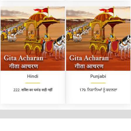
Hindi
Punjabi
222. शक्ति का घमंड सही नहीं
179. ਨਿਸ਼ਾਨਿਆਂ ਨੂੰ ਬਦਲਣਾ