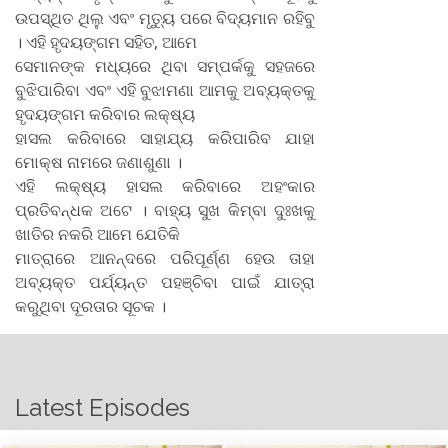
ଉପସ୍ଥିତ ଥିଲୁ ଏବଂ ମୃତ୍ୟୁ ପରେ ବିଦ୍ୟମାନ ରହିବୁ
। ଏହି ହୃଦୟଙ୍ଗମ ସହିତ, ଆମେ
ସେମାନଙ୍କ ମଧ୍ୟରେ ଥିବା ସମ୍ପର୍କକୁ ସହଜରେ
ବୁଝିପାରିବା ଏବଂ ଏହି ବୁଝାମଣା ଆମକୁ ଅବ୍ୟକ୍ତକୁ
ହୃଦୟଙ୍ଗମ କରିବାର ଲକ୍ଷ୍ୟ
ହାସଲ କରିବାରେ ସାହାଯ୍ୟ କରିପାରିବ ଯାହା
ମୋକ୍ଷ ନାମରେ ଜଣାଶୁଣା ।
ଏହି ଲକ୍ଷ୍ୟ ହାସଲ କରିବାରେ ଅହଂକାର
ପ୍ରତିବନ୍ଧକ ଅଟେ । ବାହ୍ୟ ସୁଖ କିମ୍ବା ଦୁଃଖକୁ
ଖାତିର ନକରି ଆମେ ଯେତିକି
ମାତ୍ରାରେ ଆନନ୍ଦରେ ପରିପୂର୍ଣ୍ଣ ହେଉ ତାହା
ଅବ୍ୟକ୍ତ ପର୍ଯ୍ୟନ୍ତ ପହଞ୍ଚିବା ପାଇଁ ଯାତ୍ରା
କରୁଥିବା ଦୂରତାର ସୂଚକ ।
Latest Episodes