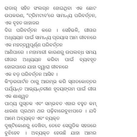
ରାଡାର୍‌ ସହିତ ସଂଲଗ୍ନ ହୋଇଥିବା ଏକ ଛୋଟ
ଉପକରଣ, “ଟ୍ରିମଟାବ’ରେ ସାମାନ୍ୟ ପରିବର୍ତ୍ତନ,
ଏକ ବୃହତ ଜାହାଜର
ଦିଗ ପରିବର୍ତ୍ତନ କରେ । ସେହିଭଳି, ଗୀତାର
ଅଧ୍ୟୟନ ପାଇଁ ସାମାନ୍ୟ ପ୍ରୟାସ ଆମ ଜୀବନରେ
ଏକ ମହତ୍ତ୍ୱପୂର୍ଣ୍ଣ ପରିବର୍ତ୍ତନ
ଆଣିପାରେ । ମହାମାରୀ କାରଣରୁ ଉପଲବ୍ଧ ସମୟ
ଗୀତାର ଅଧ୍ୟୟନ କରିବା ପାଇଁ ବ୍ୟବହୃତ
ହୋଇପାରେ ଯାହା ଦ୍ୱାରା ଜୀବନରେ
ଏକ ବଡ଼ ପରିବର୍ତ୍ତନ ଆସିବ ।
କିଂଡ଼ରଗାର୍ଟନ ଠାରୁ ଆରମ୍ଭ କରି ସ୍ନାତକୋତ୍ତର
ପର୍ଯ୍ୟନ୍ତ ଆଭ୍ୟନ୍ତରୀଣ ହୃଦୟଙ୍ଗମ ପାଇଁ ଗୀତା
ଏକ ଶାଶ୍ୱତ
ପାଠ୍ୟ ପୁସ୍ତକ ଏବଂ ସମ୍ଭବତ ଏହାର ବହୁତ କମ୍‌
ଧାରଣା ପ୍ରଥମ ଥର ପଢ଼ିବାରେବୁଝାପଡେ । ଯଦି
ଆମେ ଅବ୍ୟକ୍ତ ଏବଂ ବ୍ୟକ୍ତ
ଦୃଷ୍ଟିକୋଣରୁ ଦେଖିବା, ତେବେ ସେଗୁଡିକ ସହଜରେ
ବୁଝିହେବ । ଅବ୍ୟକ୍ତ ହେଉଛି ଯାହା ଆମର