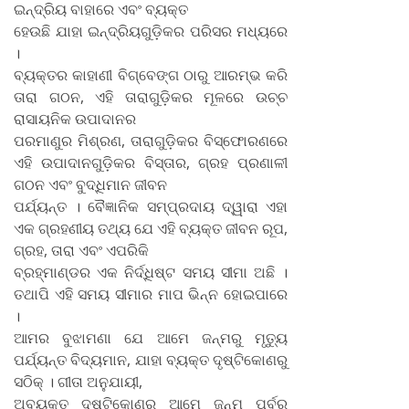
ଇନ୍ଦ୍ରିୟ ବାହାରେ ଏବଂ ବ୍ୟକ୍ତ
ହେଉଛି ଯାହା ଇନ୍ଦ୍ରିୟଗୁଡ଼ିକର ପରିସର ମଧ୍ୟରେ
।
ବ୍ୟକ୍ତର କାହାଣୀ ବିଗ୍‌ବେଙ୍ଗ ଠାରୁ ଆରମ୍ଭ କରି
ତାରା ଗଠନ, ଏହି ତାରାଗୁଡ଼ିକର ମୂଳରେ ଉଚ୍ଚ
ରାସାୟନିକ ଉପାଦାନର
ପରମାଣୁର ମିଶ୍ରଣ, ତାରାଗୁଡ଼ିକର ବିସ୍ଫୋରଣରେ
ଏହି ଉପାଦାନଗୁଡ଼ିକର ବିସ୍ତାର, ଗ୍ରହ ପ୍ରଣାଳୀ
ଗଠନ ଏବଂ ବୁଦ୍ଧିମାନ ଜୀବନ
ପର୍ଯ୍ୟନ୍ତ । ବୈଜ୍ଞାନିକ ସମ୍ପ୍ରଦାୟ ଦ୍ୱାରା ଏହା
ଏକ ଗ୍ରହଣୀୟ ତଥ୍ୟ ଯେ ଏହି ବ୍ୟକ୍ତ ଜୀବନ ରୂପ,
ଗ୍ରହ, ତାରା ଏବଂ ଏପରିକି
ବ୍ରହ୍ମାଣ୍ଡର ଏକ ନିର୍ଦ୍ଧିଷ୍ଟ ସମୟ ସୀମା ଅଛି ।
ତଥାପି ଏହି ସମୟ ସୀମାର ମାପ ଭିନ୍ନ ହୋଇପାରେ
।
ଆମର ବୁଝାମଣା ଯେ ଆମେ ଜନ୍ମରୁ ମୃତ୍ୟୁ
ପର୍ଯ୍ୟନ୍ତ ବିଦ୍ୟମାନ, ଯାହା ବ୍ୟକ୍ତ ଦୃଷ୍ଟିକୋଣରୁ
ସଠିକ୍‌ । ଗୀତା ଅନୁଯାୟୀ,
ଅବ୍ୟକ୍ତ ଦୃଷ୍ଟିକୋଣରୁ ଆମେ ଜନ୍ମ ପୂର୍ବରୁ