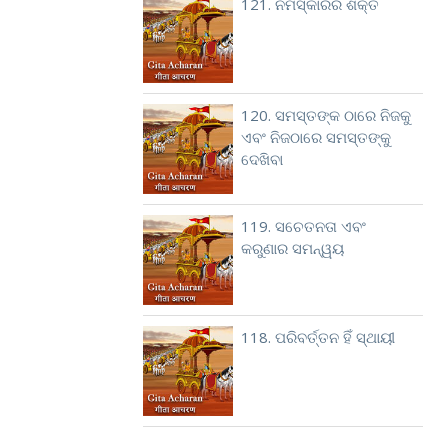
121. ନମସ୍କାରର ଶକ୍ତି
120. ସମସ୍ତଙ୍କ ଠାରେ ନିଜକୁ
ଏବଂ ନିଜଠାରେ ସମସ୍ତଙ୍କୁ
ଦେଖିବା
119. ସଚେତନତା ଏବଂ
କରୁଣାର ସମନ୍ୱୟ
118. ପରିବର୍ତ୍ତନ ହିଁ ସ୍ଥାୟୀ