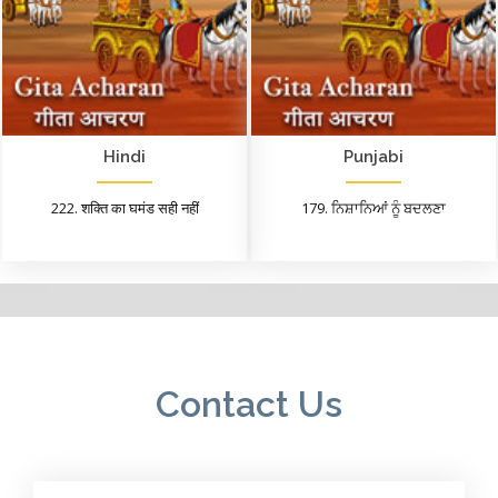
Hindi
Punjabi
222. शक्ति का घमंड सही नहीं
179. ਨਿਸ਼ਾਨਿਆਂ ਨੂੰ ਬਦਲਣਾ
Contact Us