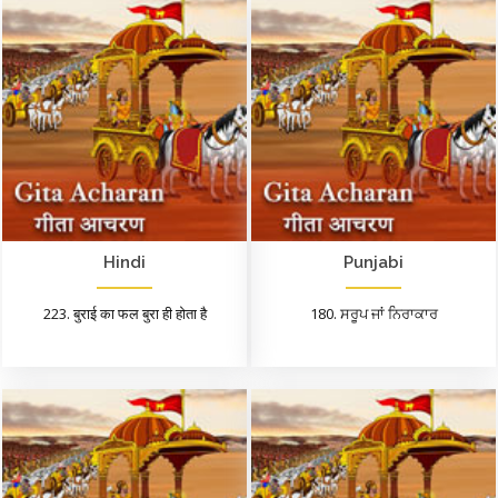
Hindi
Punjabi
223. बुराई का फल बुरा ही होता है
180. ਸਰੂਪ ਜਾਂ ਨਿਰਾਕਾਰ