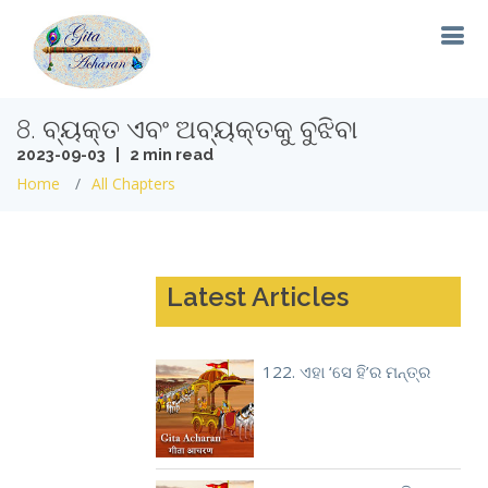
8. ବ୍ୟକ୍ତ ଏବଂ ଅବ୍ୟକ୍ତକୁ ବୁଝିବା
2023-09-03 | 2 min read
Home
All Chapters
Latest Articles
122. ଏହା ‘ସେ ହି’ର ମନ୍ତ୍ର