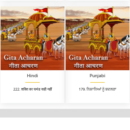
Hindi
Punjabi
222. शक्ति का घमंड सही नहीं
179. ਨਿਸ਼ਾਨਿਆਂ ਨੂੰ ਬਦਲਣਾ