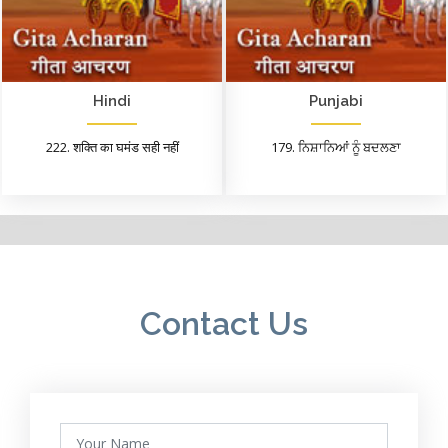
Hindi
Punjabi
222. शक्ति का घमंड सही नहीं
179. ਨਿਸ਼ਾਨਿਆਂ ਨੂੰ ਬਦਲਣਾ
Contact Us