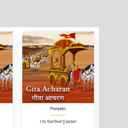
Punjabi
179. ਨਿਸ਼ਾਨਿਆਂ ਨੂੰ ਬਦਲਣਾ