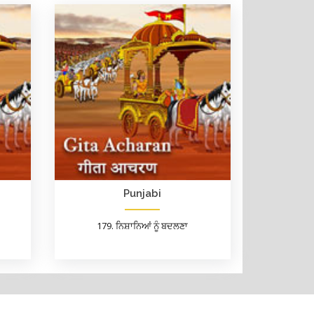
Punjabi
179. ਨਿਸ਼ਾਨਿਆਂ ਨੂੰ ਬਦਲਣਾ