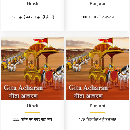
Hindi
Punjabi
223. बुराई का फल बुरा ही होता है
180. ਸਰੂਪ ਜਾਂ ਨਿਰਾਕਾਰ
Hindi
Punjabi
222. शक्ति का घमंड सही नहीं
179. ਨਿਸ਼ਾਨਿਆਂ ਨੂੰ ਬਦਲਣਾ