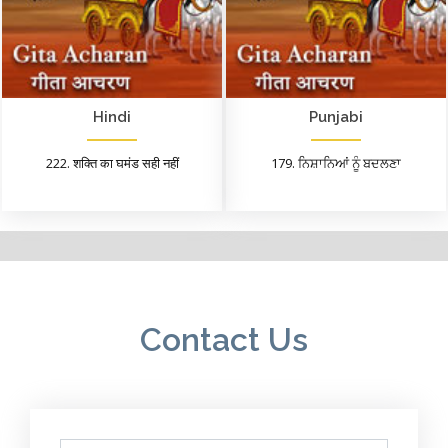
Hindi
Punjabi
222. शक्ति का घमंड सही नहीं
179. ਨਿਸ਼ਾਨਿਆਂ ਨੂੰ ਬਦਲਣਾ
Contact Us