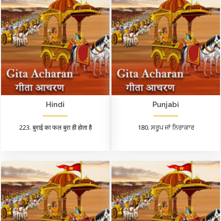
Hindi
Punjabi
223. बुराई का फल बुरा ही होता है
180. ਸਰੂਪ ਜਾਂ ਨਿਰਾਕਾਰ