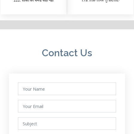
222. शक्ति का घमंड सही नहीं
179. ਨਿਸ਼ਾਨਿਆਂ ਨੂੰ ਬਦਲਣਾ
Contact Us